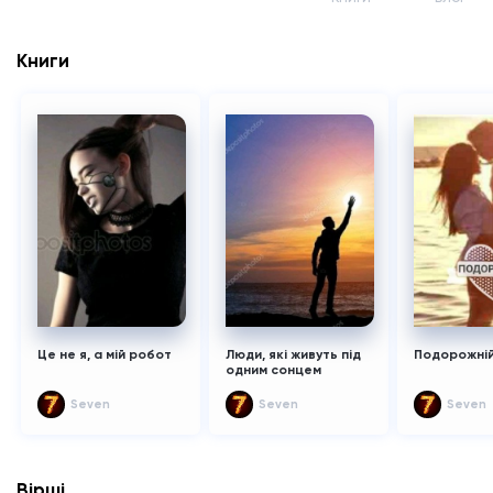
Книги
Це не я, а мій робот
Люди, які живуть під
Подорожні
одним сонцем
Seven
Seven
Seven
Вірші