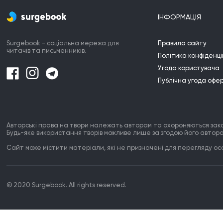
А з нею оживаю й я.

В моєму серці пісня грає

ІНФОРМАЦІЯ
Про те, що вже прийшла весна!
Surgebook - соціальна мережа для
Правила сайту
Ну
читачів та письменників.
Політика конфіденці
Угода користувача
Ин
Публічна угода офе
В
Авторські права на твори належать авторам та охороняються зак
Будь-яке використання творів можливе лише за згодою його автора
З
Сайт може містити матеріали, які не призначені для перегляду особ
© 2020 Surgebook. All rights reserved.