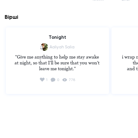
Вірші
Tonight
Aaliyah Salia
"Give me anything to help me stay awake 
i wrap m
at night, so that I'll be sure that you won't 
th
leave me tonight."
and t
1
0
778