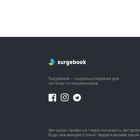
Surgebook - соціальна мережа для
читачів та письменників.
Авторські права на твори належать авторам
Будь-яке використання творів можливе лише 