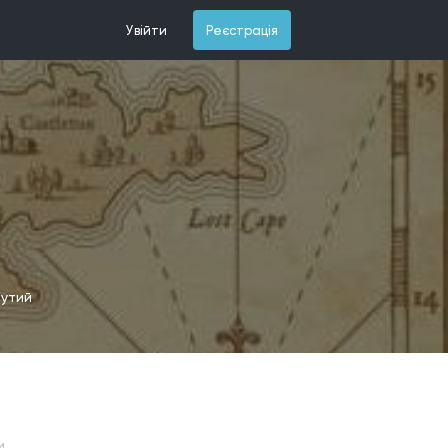
Увійти
Реєстрація
рутий
и