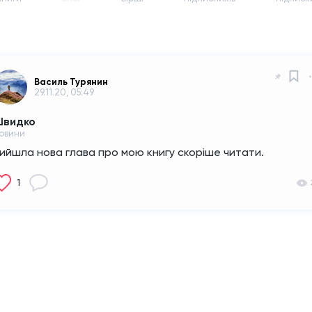
Василь Турянин
29.11.20, 05:49
видко
овини
ийшла нова глава про мою книгу скоріше читати.
1