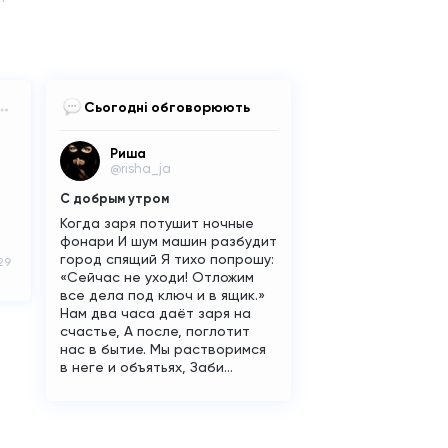
Сьогодні обговорюють
Риша
@risha_ja
С добрым утром
Когда заря потушит ночные
фонари И шум машин разбудит
город спящий Я тихо попрошу:
29
«Сейчас не уходи! Отложим
все дела под ключ и в ящик.»
Нам два часа даёт заря на
счастье, А после, поглотит
нас в бытие. Мы растворимся
в неге и объятьях, Заби...