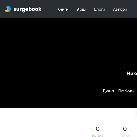
Книги
Вірші
Блоги
Автори
Ник
Душа... Любовь...
0
0
Книги
Блог