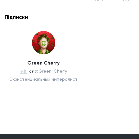
Підписки
Green Cherry
@Green_Cherry
69
Экзистенциальный импералист