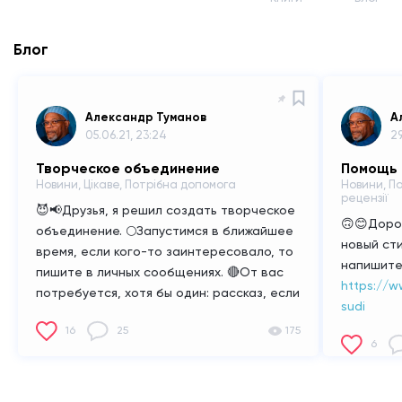
Блог
Александр Туманов
А
05.06.21, 23:24
29
Творческое объединение
Помощь
Новини, Цікаве, Потрібна допомога
Новини, По
рецензії
😈📢Друзья, я решил создать творческое
🙃😊Дорог
объединение.
🌕Запустимся в ближайшее
новый сти
время, если кого-то заинтересовало, то
напишите
пишите в личных сообщениях.
🔴От вас
https://
потребуется, хотя бы один: рассказ, если
sudi
вы писатель; стих, если поэт; сценарий,
16
25
175
если сценарист; и т.д.
🔵Конкретика так
6
же в лс.