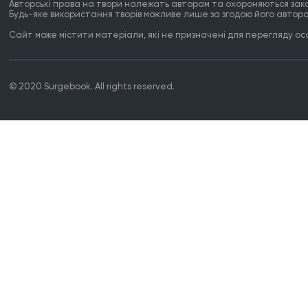
Авторські права на твори належать авторам та охороняються зак
Будь-яке використання творів можливе лише за згодою його автора
Сайт може містити матеріали, які не призначені для перегляду особ
© 2020 Surgebook. All rights reserved.