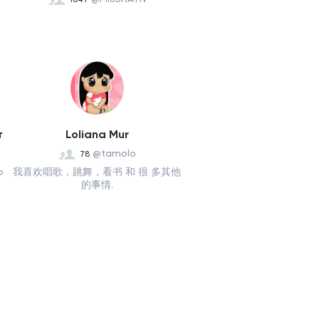
т
Loliana Mur
@tamolo
78
ю
我喜欢唱歌，跳舞，看书 和 很 多其他
的事情.