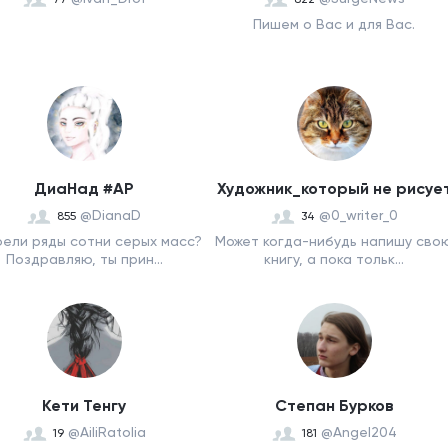
Пишем о Вас и для Вас.
ДиаНад #АР
Художник_который не рисуе
@DianaD
@0_writer_0
855
34
ели ряды сотни серых масс?
Может когда-нибудь напишу сво
Поздравляю, ты прин...
книгу, а пока тольк...
Кети Тенгу
Степан Бурков
@AiliRatolia
@Angel204
19
181