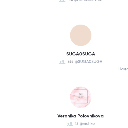
SUGA0SUGA
@SUGA0SUGA
674
Надо
Veronika Polovnikova
@nichko
12