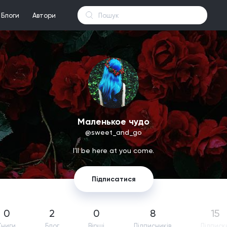
Блоги
Автори
Маленькое чудо
@sweet_and_go
I'll be here at you come.
Підписатися
0
2
0
8
15
Книги
Блог
Вірші
Підпиcників
Підписк