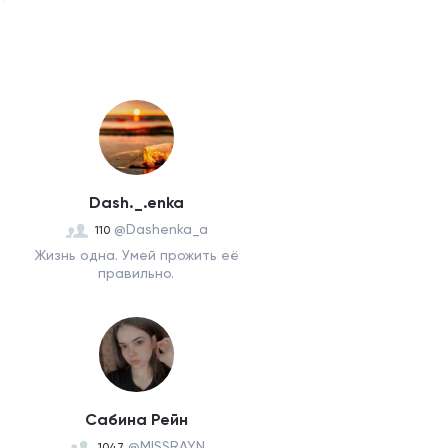
Dash._.enka
@Dashenka_a
110
Жизнь одна. Умей прожить её
правильно.
Сабина Рейн
@MISSRAYN
1047