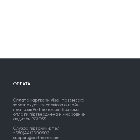
ОПЛАТА
Оплата картками Visa і Mastercard
забезпечується сервісом онлайн-
платежів Portmone.com. Безпека
оплати підтверджена міжнародним
аудитом PCI DSS.
Служба підтримки: тел.
+380(44)2000902,
support@portmone.com