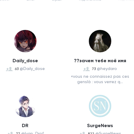
Daily_dose
??зачем тебе моё имя
@Daily_dose
@heydaro
63
73
«vous ne connaissez pas ces
genslà : vous verrez q...
DR
SurgeNews
@Ivan_Drof
@SurgeNews
77
822