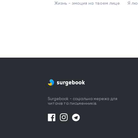
Жизнь - эмоция на твоем лице
Я лю
Surgebook - соціальна мережа для
читачів та письменників.