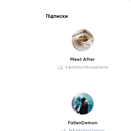
Підписки
Meet After
@chaicofenejelaete
1
FallenDemon
@FallenDemon
143