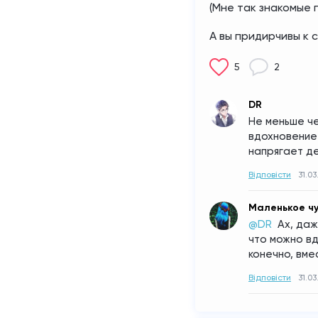
(Мне так знакомые г
А вы придирчивы к 
5
2
DR
Не меньше че
вдохновение-
напрягает де
Відповісти
31.03
Маленькое ч
@DR 
Ах, даж
что можно вд
конечно, вме
Відповісти
31.03