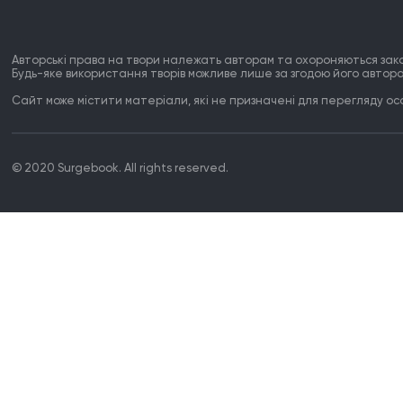
Авторські права на твори належать авторам та охороняються зак
Будь-яке використання творів можливе лише за згодою його автора
Сайт може містити матеріали, які не призначені для перегляду особ
© 2020 Surgebook. All rights reserved.