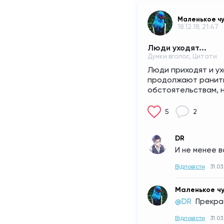
Маленькое ч
18.12.18, 21:47
Люди уходят...
Думки вголос, Цитати
Люди приходят и ухо
продолжают ранить.
обстоятельствам, 
5
2
DR
И не менее в
Відповісти
31.03
Маленькое ч
@DR 
Прекра
Відповісти
31.03