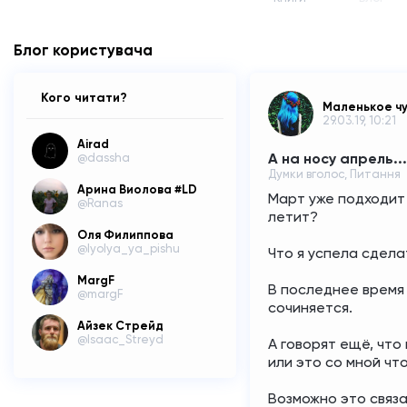
Блог користувача
Кого читати?
Маленькое ч
29.03.19, 10:21
Airad
А на носу апрель...
@dassha
Думки вголос, Питання
Арина Виолова #LD
Март уже подходит 
@Ranas
летит? 
Оля Филиппова
@lyolya_ya_pishu
Что я успела сдела
MargF
В последнее время 
@margF
сочиняется. 
Айзек Стрейд
@Isaac_Streyd
А говорят ещё, что
или это со мной что
Возможно это связа