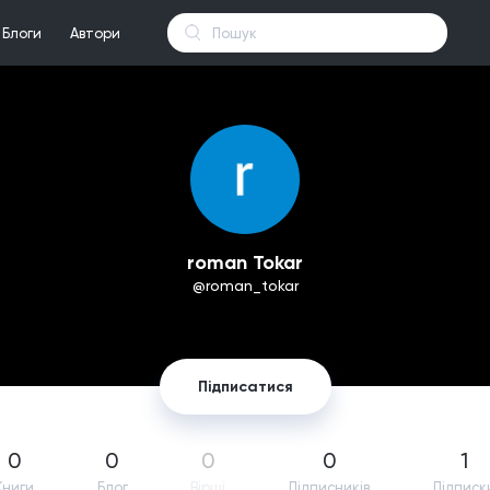
Блоги
Автори
roman Tokar
@roman_tokar
Підписатися
0
0
0
0
1
Книги
Блог
Вірші
Підпиcників
Підписк