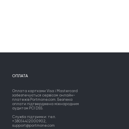
ОПЛАТА
Оплата картками Visa і Mastercard
забезпечується сервісом онлайн-
платежів Portmone.com. Безпека
оплати підтверджена міжнародним
аудитом PCI DSS.
Служба підтримки: тел.
+380(44)2000902,
support@portmone.com