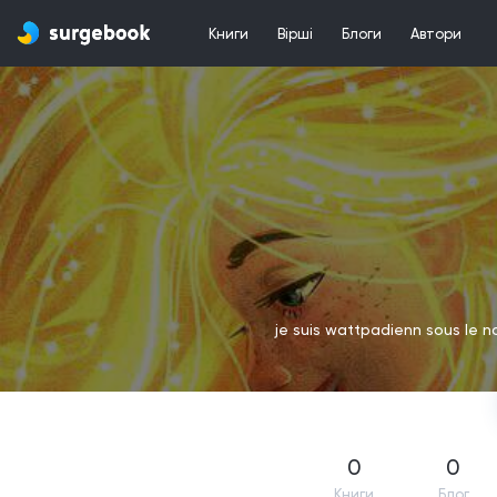
Книги
Вірші
Блоги
Автори
je suis wattpadienn sous le no
0
0
Книги
Блог