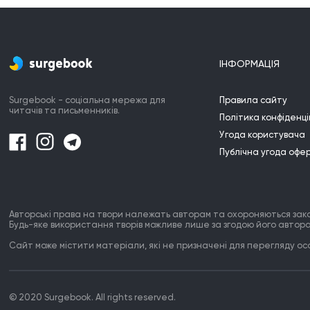
Peur d'être fragile

Pour ne plus être habile

Peur d'être si tricheuse

ІНФОРМАЦІЯ
Alors que je le suis !tricheuse!

Peur d'être toujours si parfait 

Surgebook - соціальна мережа для
Правила сайту
Alors que le chaos s'est fait

читачів та письменників.
Політика конфіденці
J'ai peur

Угода користувача
Peur d'être

Публічна угода офе
Cette vitre

Comme,montre

 Honnête en titre

Dominé en maitre

Capable de renaître

Авторські права на твори належать авторам та охороняються зак
Будь-яке використання творів можливе лише за згодою його автора
Сайт може містити матеріали, які не призначені для перегляду особ
Tu me fais peur

© 2020 Surgebook. All rights reserved.