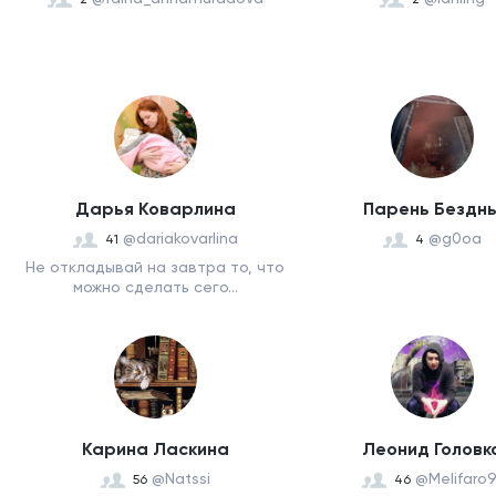
Дарья Коварлина
Парень Бездн
@dariakovarlina
@g0oa
41
4
Не откладывай на завтра то, что
можно сделать сего...
Карина Ласкина
Леонид Головк
@Natssi
@Melifaro9
56
46