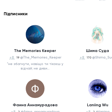
Підписники
The Memories Keeper
Шима Суда
@The_Memories_Keeper
@Shima_Su
19
170
"не збагнути, навіщо ти тікаєш у
відчай; не диви...
Фаина Аннамурадова
Laniing Wu
@faina_annamuradova
@laniing
2
2