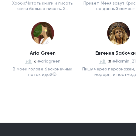
Хобби:Читать книги и писать
Привет. Меня зовут Крис
книги больше писать. З...
на данный момент 1
Aria Green
Евгения Бабочк
@ariagreen
@Karmin_21
6
31
В моей голове бесконечный
Пишу через персонажей,
поток идей😜
модерн, и постмодер