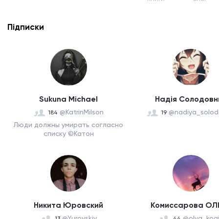
Підписки
Sukuna Michael
Надія Солодовн
@KatrinMilson
@nadiya_solod
184
19
Люди должны умирать согласно
списку ©Катон
Никита Юровский
Комиссарова ОЛ
@Yurovskiy
@olya_kog
13
44