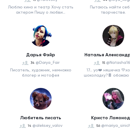
Люблю кино и театр Хочу стать
Пытаюсь найти себя
актером Пишу о любви...
творчестве.
Дарья Фэйр
Наталья Александ
@Darya_Fair
@Natasha1
34
15
Писатель, художник, немножко
17... yo❤️ няшечка 💚
блогер и мотофея
шоколадку?🍫 обожаю л
Любитель писать
Кристо Ломонод
@aleksey_valov
@mariya_sinic
14
56