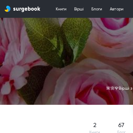
Книги
Вірші
Блоги
Автори
🌺🌼🌹Вірші 
2
67
Книги
Блог