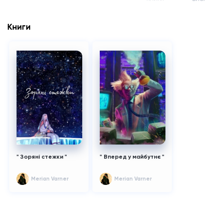
Книги
" Зоряні стежки "
" Вперед у майбутнє "
Merian Varner
Merian Varner