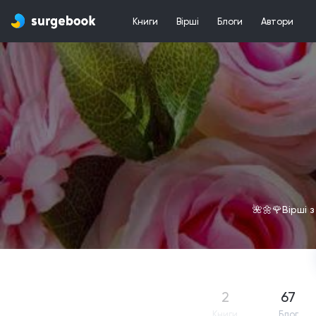
Книги
Вірші
Блоги
Автори
🌺🌼🌹Вірші 
2
67
Книги
Блог