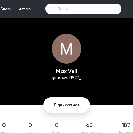
Блоги
Автори
Max Vell
@maxvell1927_
Підписатися
0
0
0
63
187
Книги
Блог
Вірші
Підпиcників
Підписк