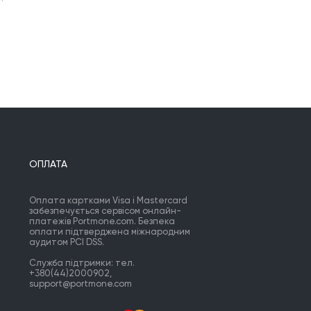
ОПЛАТА
Оплата картками Visa і Mastercard
забезпечується сервісом онлайн-
платежів Portmone.com. Безпека
оплати підтверджена міжнародним
аудитом PCI DSS.
Служба підтримки: тел.
+380(44)2000902,
support@portmone.com