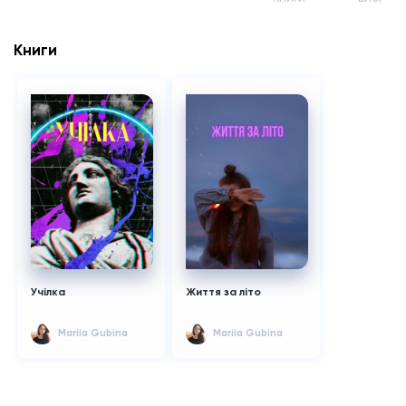
Книги
Учілка
Життя за літо
Mariia Gubina
Mariia Gubina