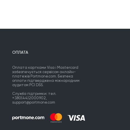
пил или заставил переживать:
ите обложку, если она есть.
ому комментатору, не нужно писать
в Ни на какую книгу!
Поехали!! ❤️
ОПЛАТА
Оплата картками Visa і Mastercard
забезпечується сервісом онлайн-
платежів Portmone.com. Безпека
оплати підтверджена міжнародним
аудитом PCI DSS.
Служба підтримки: тел.
+380(44)2000902,
support@portmone.com