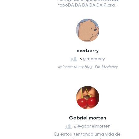
гороDA DA DA DA DA Я ска...
merberry
@merberry
6
𝑤𝑒𝑙𝑐𝑜𝑚𝑒 𝑡𝑜 𝑚𝑦 𝑏𝑙𝑜𝑔. 𝐼'𝑚 𝑀𝑒𝑟𝑏𝑒𝑟𝑟𝑦
Gabriel morten
@gabrielmorten
6
Eu estou tentando uma vida de