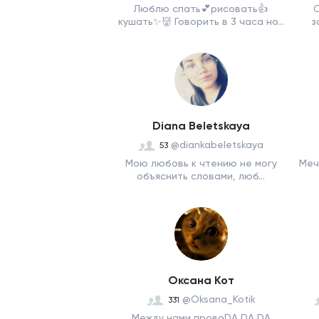
Люблю спать💕рисовать👍
С
кушать✨👹 Говорить в 3 часа но...
з
Diana Beletskaya
@diankabeletskaya
53
Мою любовь к чтению не могу
Меч
объяснить словами, люб...
Оксана Кот
@Oksana_Kotik
331
Между нами провоDA DA DA