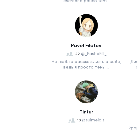
escritor a pouco tem...
Pavel Filatov
@_PashaFill_
42
Не люблю рассказывать о себе,
Ди
ведь я просто тень.....
Tintur
@sulmeldis
10
kpo