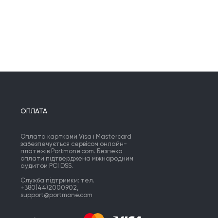
ОПЛАТА
Оплата картками Visa і Mastercard
забезпечується сервісом онлайн-
платежів Portmone.com. Безпека
оплати підтверджена міжнародним
аудитом PCI DSS.
Служба підтримки: тел.
+380(44)2000902,
support@portmone.com