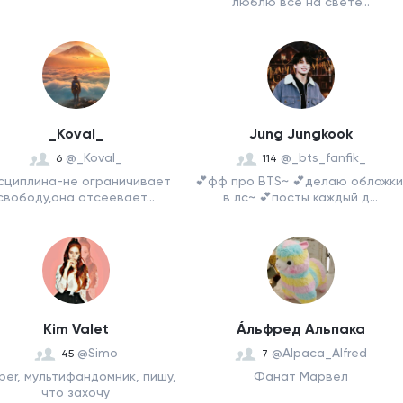
люблю все на свете...
_Koval_
Jung Jungkook
@_Koval_
@_bts_fanfik_
6
114
сциплина-не ограничивает
💕фф про BTS~ 💕делаю обложки
свободу,она отсеевает...
в лс~ 💕посты каждый д...
Kim Valet
Áльфред Альпака
@Simo
@Alpaca_Alfred
45
7
per, мультифандомник, пишу,
Фанат Марвел
что захочу