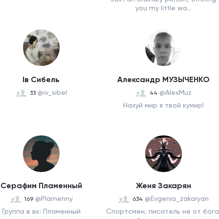
you my little wo...
Ів Сибель
Александр МУЗЫЧЕНКО
@iv_sibel
@AlexMuz
33
44
Нахуй мир я твой кумир!
Серафим Пламенный
Женя Закарян
@Plamenny
@Evgenia_zakaryan
169
634
Группа в вк: Пламенный
Спортсмен, писатель не от бога