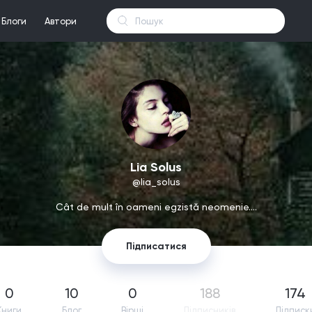
Блоги
Автори
Lia Solus
@lia_solus
Cât de mult în oameni egzistă neomenie....
Підписатися
0
10
0
188
174
Книги
Блог
Вірші
Підпиcників
Підписк