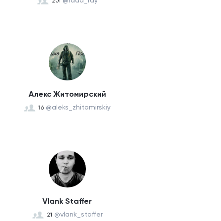
@rada_ray
201
Алекс Житомирский
@aleks_zhitomirskiy
16
Vlank Staffer
@vlank_staffer
21