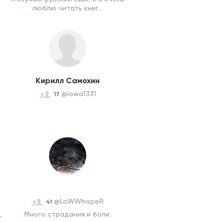
люблю читать книг...
Кирилл Самохин
@iowa1331
17
‌ ‌
@LoWWhispeR
41
,
Много страдания и боли.