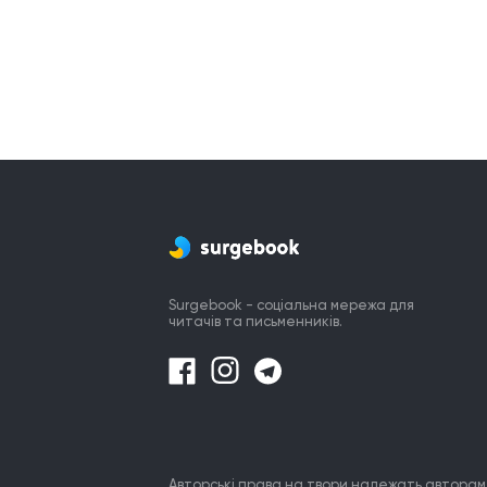
Surgebook - соціальна мережа для
читачів та письменників.
Авторські права на твори належать авторам