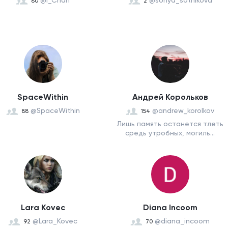
@I_Chan
@sonya_sotnikova
80
2
SpaceWithin
Андрей Корольков
@SpaceWithin
@andrew_korolkov
88
154
Лишь память останется тлеть
средь утробных, могиль...
Lara Kovec
Diana Incoom
@Lara_Kovec
@diana_incoom
92
70