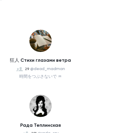
狂人 Стихи глазами ветра
@dead_madman
29
時間をつぶさないで ♒
Рада Теплинская