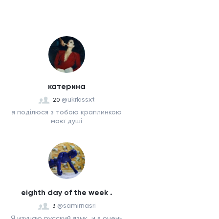
катерина
@ukrkissxt
20
я поділюся з тобою краплинкою
моєї душі
eighth day of the week .
@samirnasri
3
Я изучаю русский язык, и я очень