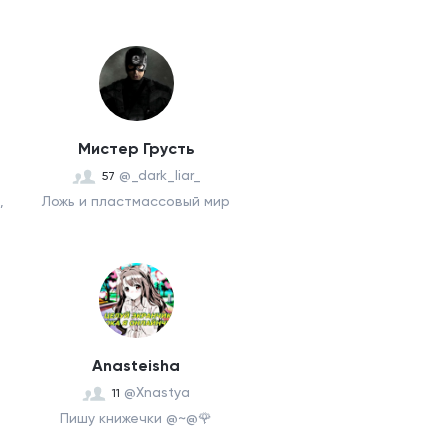
Мистер Грусть
@_dark_liar_
57
,
Ложь и пластмассовый мир
Anasteisha
@Xnastya
11
Пишу книжечки @~@🌹