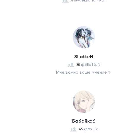
@Aleksandr_Raf
4
SllatteN
@SllatteN
35
Мне важно ваше мнение ✨
Бабайка:)
@ax_ix
45