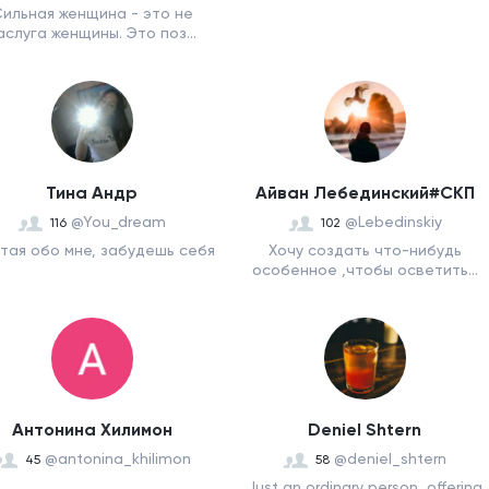
ильная женщина - это не
аслуга женщины. Это поз...
Тина Андр
Айван Лебединский#СКП
@You_dream
@Lebedinskiy
116
102
тая обо мне, забудешь себя
Хочу создать что-нибудь
особенное ,чтобы осветить...
Антонина Хилимон
Deniel Shtern
@antonina_khilimon
@deniel_shtern
45
58
Just an ordinary person, offering