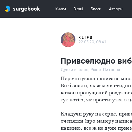
Книги
Вірші
Блоги
Автори
K L I F S
22.05.20, 08:41
Привселюдно ви
Думки вголос, Різне, Питання
Перечитувала написане мною р
Ви б знали, як ж мені стидно
кожен пропущений розділовий
тут потію, як проститутка в це
Кладучи руку на серце, привс
очепятки (про манеру написан
напевно, все ж не дуже приє