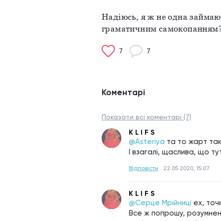
Надіюсь, я ж не одна займаю
граматичним самокопанням
7
7
Коментарі
Показати всі коментарі (7)
K L I F S
@Asteriya
та то жарт таки
І взагалі, щаслива, що ту
Відповісти
22.05.2020, 15:07
K L I F S
@Серце Мрійниці
ех, точ
Все ж попрошу, розумнень