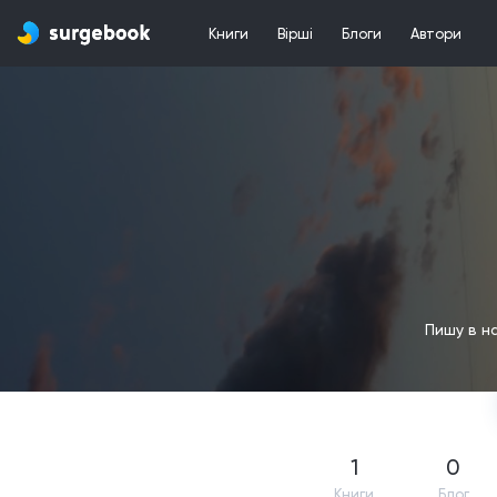
Книги
Вірші
Блоги
Автори
Пишу в н
1
0
Книги
Блог