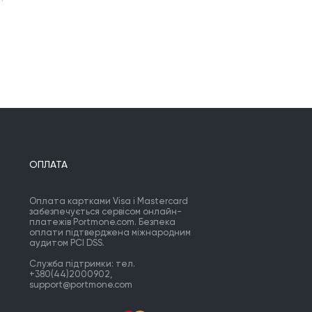
ОПЛАТА
Оплата картками Visa і Mastercard
забезпечується сервісом онлайн-
платежів Portmone.com. Безпека
оплати підтверджена міжнародним
аудитом PCI DSS.
Служба підтримки: тел.
+380(44)2000902,
support@portmone.com