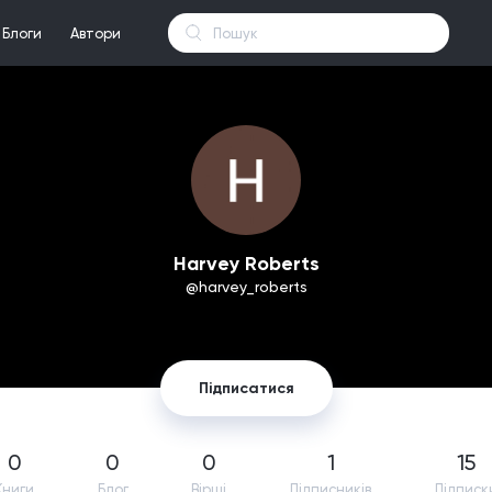
Блоги
Автори
Harvey Roberts
@harvey_roberts
Підписатися
0
0
0
1
15
Книги
Блог
Вірші
Підпиcників
Підписк