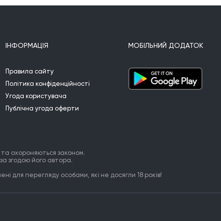
Бо бабця знає що таке війна

Вона сама її пережила,

Н
Хай буде тиша у селі

Та мир панує на землі.
ІНФОРМАЦІЯ
МОБІЛЬНИЙ ДОДАТОК
Правила сайту
Політика конфіденційності
Угода користувача
Публічна угода оферти
 та охороняються законом.
за згодою його автора.
ні для перегляду особами, які не досягли 18 років!