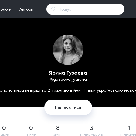
Блоги
Автори
Ярина Гузєєва
@guzeeva_yaruna
очала писати вірші за 2 тижні до війни. Тільки українською мово
Підписатися
0
0
8
3
1
Книги
Блог
Вірші
Підпиcників
Підписк