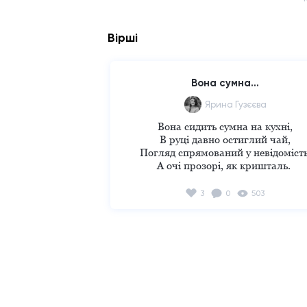
Вірші
Вона сумна...
Ярина Гузєєва
Вона сидить сумна на кухні,

В руці давно остиглий чай,

Погляд спрямований у невідомість,
А очі прозорі, як кришталь. 

Ховає серце десь подалі,

Стосунки більше не її,

3
0
503
Любов приносить гірке розчаруванн
Та присмак сліз вже на язиці.

Душа покрилася рубцями,

Прошу, їх не зачіпай,

Хоч рани загоїлися після стражданн
Але їх все ж не зачіпай.

Не треба марну віру їй вселяти,

Вона давно вже не дівча
