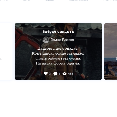
Бабуся солдата
Ярина Гузєєва
Надворі листя опадає, 

Крізь шибку сонце заглядає, 



Стоїть бабуся геть сумна,

На внука форму одягла. 

Він юний воїн нашої країни, 

К
3
1
458
я

Ще вчора бігав по селу, 

Сьогодні - більше не дитина, 

Солдата кличуть на війну.

я,

Бабуся форму прасувала,

Гарячі сльози гордо витирала,

Збирала речі і молилась,

За внука та сміливих побратимів. 
