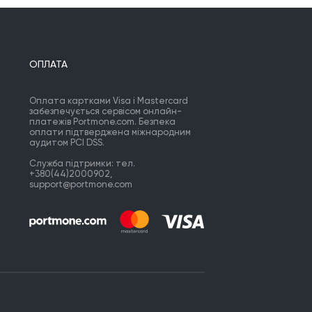
Ще з часів великих козаків.

ехай нащадки подвиг пам'ятаюсь, 

Нехай несуть цю славу крізь віки,

Як воїни країну захищали

ОПЛАТА
Та бились за клаптик вільної землі.
Оплата картками Visa і Mastercard
забезпечується сервісом онлайн-
платежів Portmone.com. Безпека
оплати підтверджена міжнародним
аудитом PCI DSS.
Служба підтримки: тел.
+380(44)2000902,
support@portmone.com