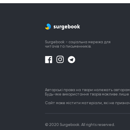
Та знає як повільно убиває

Надія у щасливе майбуття.

Сидить вона сумна, у шрамах

І чай вихолонув уже давно, 

А разом з ним і віра у кохання

Та біль минув, як та любов.
Surgebook - соціальна мережа для
читачів та письменників.
Авторські права на твори належать авторам
Будь-яке використання творів можливе лише 
Сайт може містити матеріали, які не призначе
© 2020 Surgebook. All rights reserved.