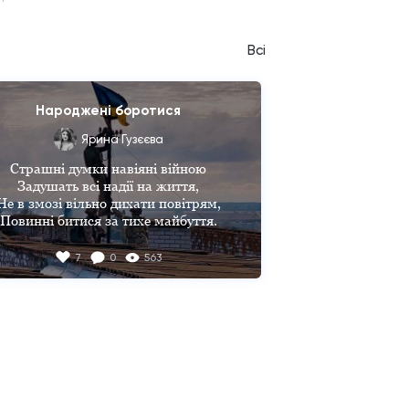
Всі
Народжені боротися
Ярина Гузєєва
Страшні думки навіяні війною

Задушать всі надії на життя,

Не в змозі вільно дихати повітрям,

Повинні битися за тихе майбуття.

роваві терни приберегла жорстока 
7
0
563
доля

Та смерть іде за нами по п'ятам,

Ми молимося в небо Богу:

"Полиш життя своїм синам".

Свободу нашу виборюємо знову,

За неї полягло багато вже синів,

Бо ми ніколи не здаємося,
