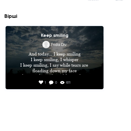
Вірші
Keep smiling
Frida Div
And today... I keep smiling

I keep smiling, I whisper

I keep smiling, I say while tears are 
floading down my face

I keep smiling, I keep faking, I keep 
faking

1
0
811
What if I keep smiling?

What if I can't keep going?

But I can, I can keep smiling

I can keep faking for longer

I will hide my tears

And I will devour my darkness

-

-
