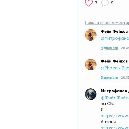
7
5
Показати всі коментар
Фейк Фейков
@Митрофанов
Відповісти
28.0
Фейк Фейков
@Phoenix Bu
Відповісти
28.05
Митрофанов 
@Фейк Фейк
на СБ:
Я
https://www
Антони
https://www