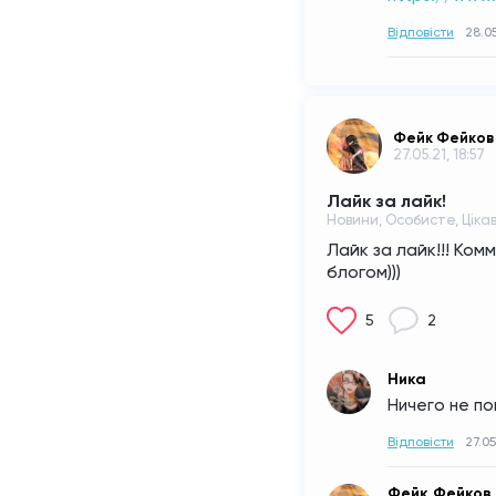
Відповісти
28.0
Фейк Фейков
27.05.21, 18:57
Лайк за лайк!
Новини, Особисте, Ціка
Лайк за лайк!!! Ком
блогом)))
5
2
Ника
Ничего не по
Відповісти
27.05
Фейк Фейков