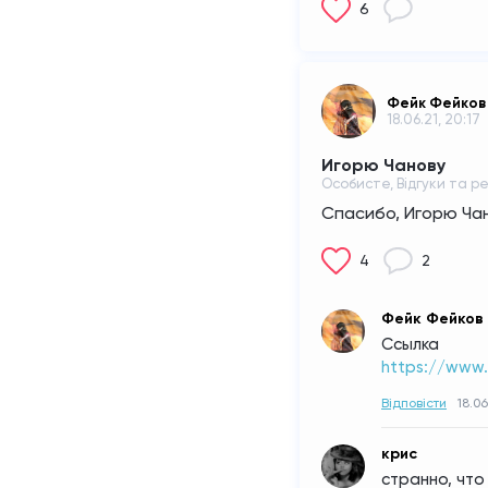
6
Фейк Фейков
18.06.21, 20:17
Игорю Чанову
Особисте, Відгуки та рец
Спасибо, Игорю Чан
4
2
Фейк Фейков
Ссылка
https://www
Відповісти
18.06
крис
странно, что