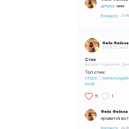
@Ника 
ммм
Відповісти
27.05
Фейк Фейков
26.04.21, 16:42
Стих
Відгуки та рецензії, Дум
Топ стих:
https://www.surge
lyudi
11
1
Фейк Фейков
нравится вот 
Відповісти
26.04