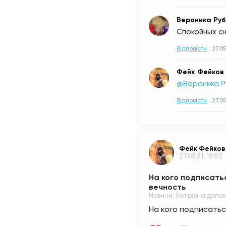
Вероника Руб
Спокойных сн
Відповісти
27.05
Фейк Фейков
@Вероника Р
Відповісти
27.05
Фейк Фейков
27.05.21, 19:02
На кого подписатьс
вечность
Новини, Потрібна допом
На кого подписатьс