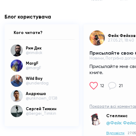
Блог користувача
Кого читати?
Фейк Фейков
27.05.21, 18:40
Рим Дик
Присылайте свою 
@rimdick
Новини, Потрібна допом
MargF
Присылайте мне сво
@margF
книге.
Wild Boy
@underdog
12
21
Андрюша
@unknown_0138
Показати всі коментарі
Сергей Тимкин
@Sergei_Timkin
Стеллинс
@Фейк Фейк
Відповісти
27.05