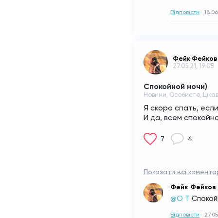
Відповісти
18.06
Фейк Фейков
27.05.21, 19:05
Спокойной ночи)
Новини, Особисте, Ціка
Я скоро спать, если
И да, всем спокойно
7
4
Показати всі коментар
Фейк Фейков
@О Т
Спокой
Відповісти
27.05