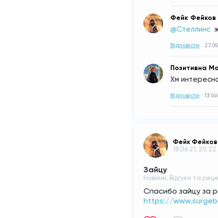
Фейк Фейков
@Стеллинс 
Відповісти
27.05
Позитивна Мо
Хм интересная
Відповісти
13.06
Фейк Фейков
18.06.21, 20:22
Зайцу
Новини, Відгуки та рецен
Спасибо зайцу за ра
https://www.surgeb