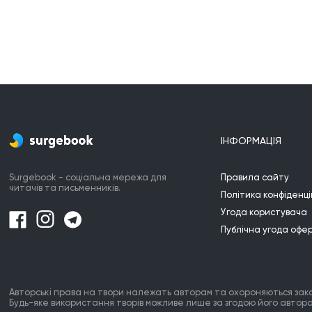
ІНФОРМАЦІЯ
Surgebook - соціальна мережа для
Правила сайту
читачів та письменників.
Політика конфіденці
Угода користувача
Публічна угода офе
Авторські права на твори належать авторам та охороняються зак
Будь-яке використання творів можливе лише за згодою його автора