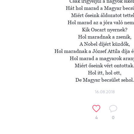
Csak irigyeljül a nagyok sikeré
Hát hol marad a Magyar becsü
Miért őseink áldozatot tettek
Hol marad az a jóra való nemz
Kik Oscart nyernek?

Hol maradnak a zsenik,

A Nobel díjért küzdők,

Hol maradnak a József Attila díja 
Hol marad a magyarok arany
Miért őseink vért ontottak.
Hol itt, hol ott,

De Magyar becsület sehol
16.08.2018
4
0