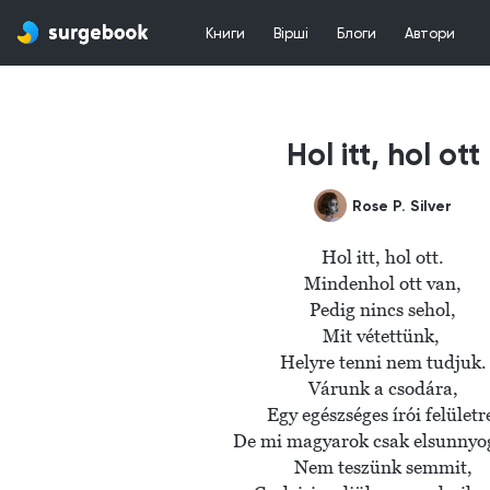
Книги
Вірші
Блоги
Автори
Hol itt, hol ott
Rose P. Silver
Hol itt, hol ott.

Mindenhol ott van,

Pedig nincs sehol,

Mit vétettünk, 

Helyre tenni nem tudjuk.

Várunk a csodára,

Egy egészséges írói felületre
De mi magyarok csak elsunnyog
Nem teszünk semmit,
