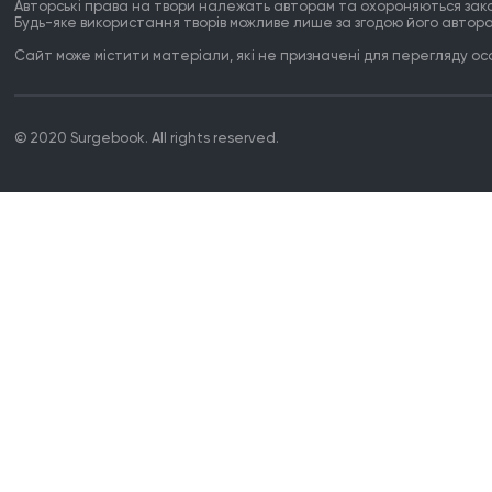
Авторські права на твори належать авторам та охороняються зак
Будь-яке використання творів можливе лише за згодою його автора
Сайт може містити матеріали, які не призначені для перегляду особ
© 2020 Surgebook. All rights reserved.