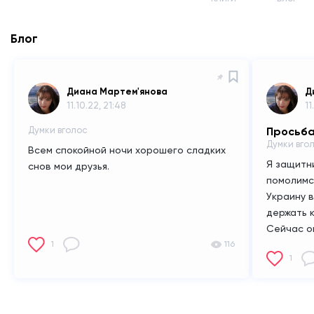
Блог
Диана Мартем'янова
Д
11.10.22, 21:48
11
Думки вголос
Просьба
Думки вго
Всем спокойной ночи хорошего сладких
Я защитн
снов мои друзья.
помолимс
Украину 
держать 
Сейчас ой
1
116
ребят на
1
знаю что 
любимому
каждый д
и молишьс