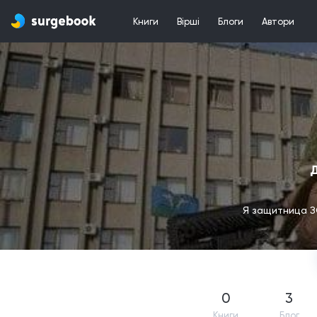
Книги
Вірші
Блоги
Автори
Д
Я защитница З
0
3
Книги
Блог