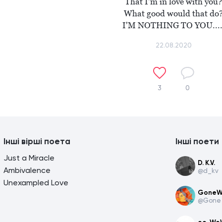
That I'm in love with you?

What good would that do?
I'M NOTHING TO YOU....
22.08.2020
3
0
Інші вірші поета
Інші поети
Just a Miracle
D. K.V.
Ambivalence
@d_kv
Unexampled Love
GoneWr
@Gone