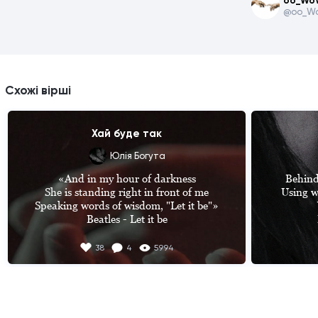
oo_Wo
@oo_W
Схожі вірші
Хай буде так
Юлія Богута
«And in my hour of darkness

Behind
She is standing right in front of me

Using w
Speaking words of wisdom, "Let it be"»

Beatles - Let it be

Хай буде так. Прийми своє життя.

38
4
5994
Прийми негоду, біль і в серці рану.

Прийми свою не вічність, як буття.

The
Прийми, що у людей на тебе інші 
плани.

They'
Th