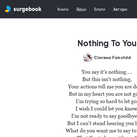
Книги
Вірші
Блоги
Автори
Nothing To You
Clarissa Fairchild
You say it's nothing....

But this isn't nothing,

Your actions tell me you are do
But in my heart you are not go
I'm trying so hard to let go,
I wish I could let you know,
I'm not ready to say goodbye..
But I can't stand hearing you lie
What do you want me to say to 