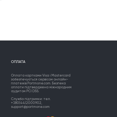
ОПЛАТА
Оплата картками Visa і Mastercard
забезпечується сервісом онлайн-
платежів Portmone.com. Безпека
оплати підтверджена міжнародним
аудитом PCI DSS.
Служба підтримки: тел.
+380(44)2000902,
support@portmone.com