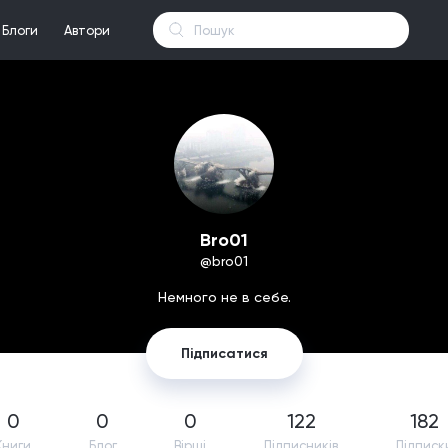
Блоги
Автори
Bro01
@bro01
Немного не в себе.
Підписатися
0
0
0
122
182
Книги
Блог
Вірші
Підпиcників
Підписк