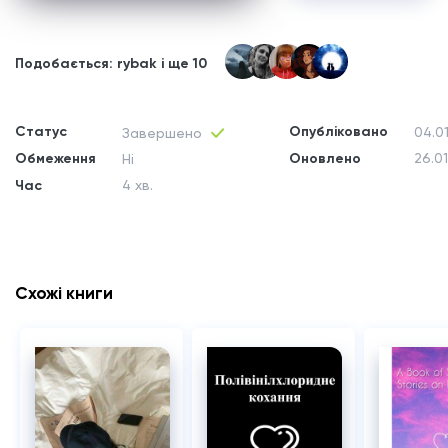
Подобається: rybak і ще 10
Статус
Опубліковано
04.0
Завершено
Обмеження
Оновлено
26.0
Ні
Час
4 хв.
Схожі книги