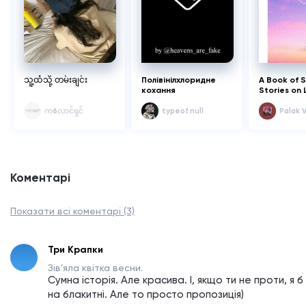
သူ့ထံသို့ တမ်းချင်း
Полівінілхлоридне
A Book of 
кохання
Stories on 
က6လာင်ရှင်
typeof null
Palak 
Коментарі
Показати всі коментарі (3)
Три Крапки
Зів'яла квітка весни.
Сумна історія. Але красива. І, якщо ти не проти, я б 
на блакитні. Але то просто пропозиція)