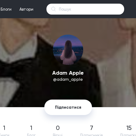
Блоги
Автори
Adam Apple
@adam_apple
Підписатися
1
1
0
7
15
Книги
Блог
Вірші
Підпиcників
Підписк