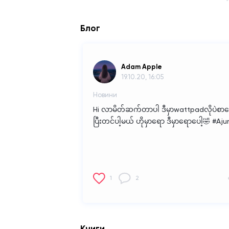
Блог
Adam Apple
19.10.20, 16:05
Новини
Hi လာမိတ်ဆက်တာပါ
ဒီမှာwattpadလိုပဲစာ
ပြီးတင်ပါ့မယ်
ဟိုမှာရော ဒီမှာရောပေါ့🤣
#Aju
1
2
Книги