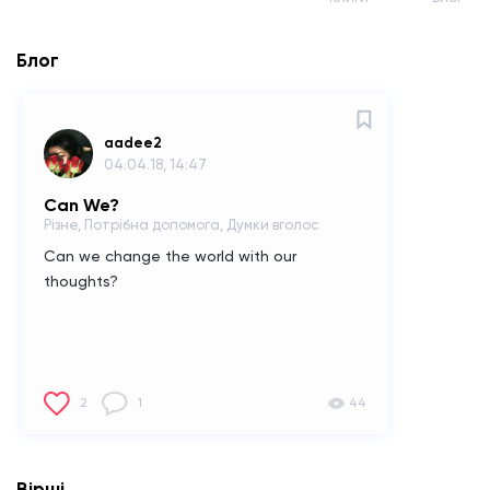
Блог
aadee2
04.04.18, 14:47
Can We?
Різне, Потрібна допомога, Думки вголос
Can we change the world with our
thoughts?
2
1
44
Вірші