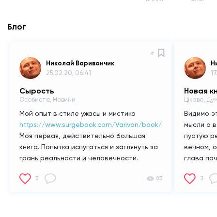
Блог
Николай Варивончик
Н
25.02.20, 06:41
17
Сырость
Новая к
Особисте, Новини
Цікаве, Ду
Мой опыт в стиле ужасы и мистика
Видимо э
https://www.surgebook.com/Varivon/book/syrost
мысли о в
Моя первая, действительно большая
пустую ре
книга. Попытка испугаться и заглянуть за
вечном, 
грань реальности и человечности.
глава по
Последнее что осталось у человека это
абзацев.
5
85
3
страх, все остальное только его
совсем др
разновидности. Боль, ужас и
складыва
безнадежность - все что я пережил
решать о 
вложено в эту книгу. Не смотря на