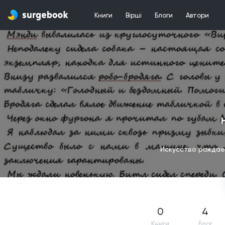
Книги
Вірші
Блоги
Автори
Искусство рождает
0
4
Книги
Блог