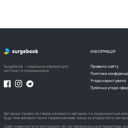
нереальность происходящего эта книга
очень личная. Наверно как и любая книга
для автора.
Надеюсь Вам понравится!
ІНФОРМАЦІЯ
Surgebook - соціальна мережа для
Правила сайту
читачів та письменників.
Політика конфіденці
Угода користувача
Публічна угода офе
Авторські права на твори належать авторам та охороняються зак
Будь-яке використання творів можливе лише за згодою його автора
Сайт може містити матеріали, які не призначені для перегляду особ