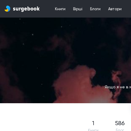
Книги
Вірші
Блоги
Автори
Якщо я не в 
1
586
Книги
Блог