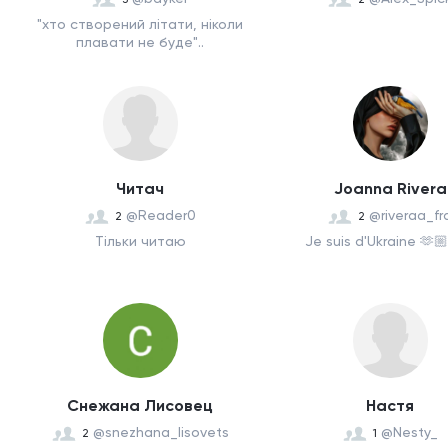
"хто створений літати, ніколи
плавати не буде"..
Читач
Joanna Rivera
@Reader0
@riveraa_fr
2
2
Тільки читаю
Je suis d'Ukraine 🫶
Снежана Лисовец
Настя
@snezhana_lisovets
@Nesty_
2
1