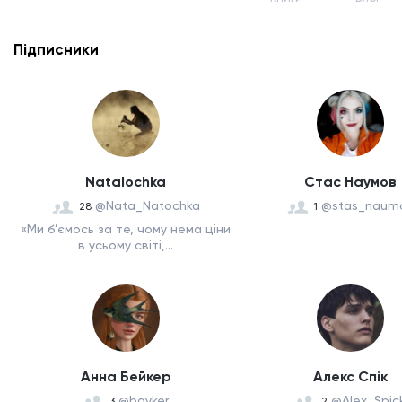
Підписники
Natalochka
Стас Наумов
@Nata_Natochka
@stas_naum
28
1
«Ми б’ємось за те, чому нема ціни
в усьому світі,...
Анна Бейкер
Алекс Спік
@bayker
@Alex_Spic
3
2