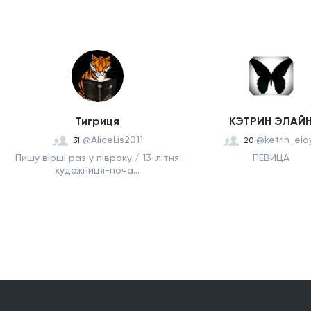
Тигриця
КЭТРИН ЭЛАЙ
@AliceLis2011
@ketrin_ela
31
20
Пишу вірші раз у півроку / 13-літня
ПЕВИЦА
художниця-поча...