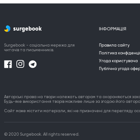
Лиш ця мить під зорями з тобою

Ті
Найдорожча стала у житті.
Кр
ІНФОРМАЦІЯ
Surgebook - соціальна мережа для
Правила сайту
читачів та письменників.
Політика конфіденці
Угода користувача
Публічна угода офе
Авторські права на твори належать авторам та охороняються зак
Будь-яке використання творів можливе лише за згодою його автора
Сайт може містити матеріали, які не призначені для перегляду особ
© 2020 Surgebook. All rights reserved.