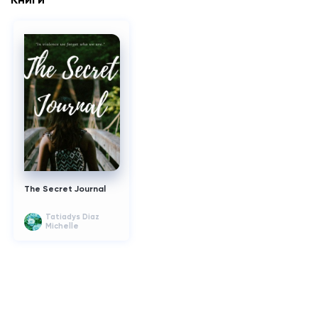
The Secret Journal
Tatiadys Diaz
Michelle