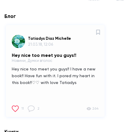
Блог
Tatiadys Diaz Michelle
21.03.18, 12:06
Hey nice too meet you guys!!
Новини, Думки вголос
Hey nice too meet you guys!! I have a new
book!! Have fun with it. I pored my heart in
this book!!♡♡ with love Tatiadys
11
2
264
Книги