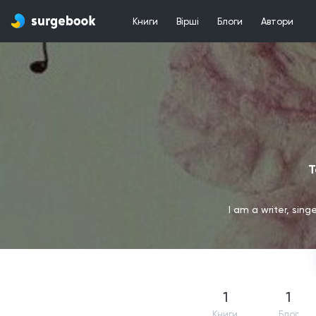
Книги
Вірші
Блоги
Автори
T
I am a writer, sing
1
1
Книги
Блог