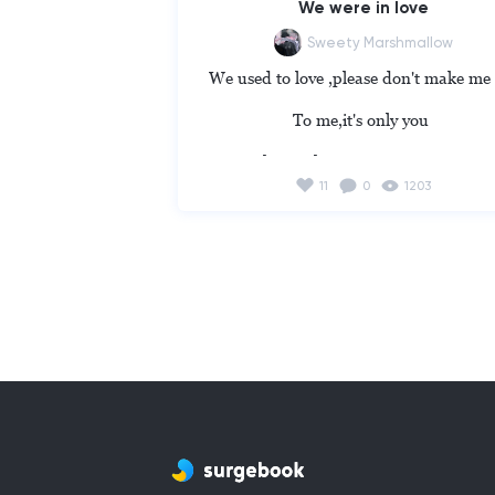
We were in love
Sweety Marshmallow
We used to love ,please don't make me c
To me,it's only you 

When I close my eyes ,I see you 

11
0
1203
When I block my ears ,I hear you 

Please don't leave me 

The person who became a light in 

My dark life ,such a precious person 
A day passes and other passes and

Long for you more ,even I sing this son
We used to love, please don't make me c
To me, it's only you 
