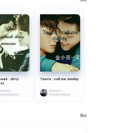
روحوا ل حسابها وهي راح
ami_Haruka_
تعطيكن تفاصيل حسابها الجديد تبع الواتباد 
بتشكركم على وقوفكم مع 
aek : dirty
Taoris : call me daddy
ess
Sweety
Sweety
Marshmallow
Marshmallow
Всі