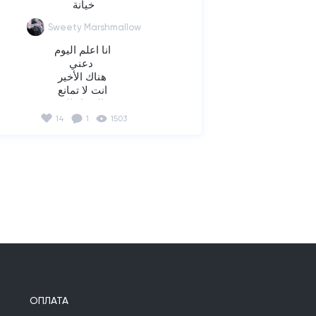
خيانة
Sweety Marshmallow
انا اعلم اليوم 

دعني  

هناك الأخير 

انت لا تمانع 

من السهل العيش 

قلبي هو الغش اليوم 

14
1
1503
عيني رأت اكاذيبك اليوم 

ماذا يحب الشخص وماذا ؟

سوف تصل 

التسميات التي تعد بذلك 

الدار 

أحب أن أومن بالحب ماهو الحب أم الحب

الخراب 

من سيجيب 

اذا كنت تحب ما تحب هذه الليلة 

جرس 

ОПЛАТА