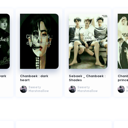
@Min
وعنجد
البنت
Dark
Chanbaek : dark
Sebaek _ Chanbaek :
Chanb
heart
Shades
princ
Sweety
Sweety
Marshmallow
Marshmallow