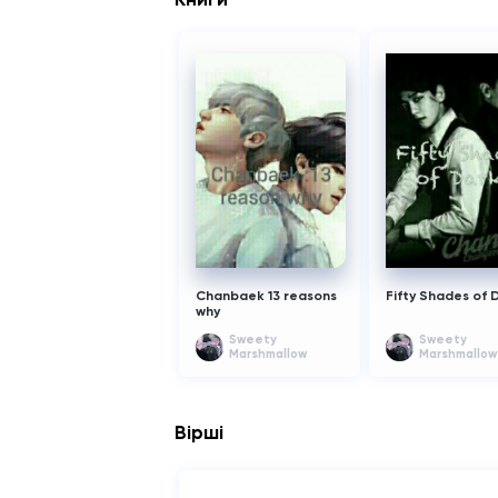
Chanbaek 13 reasons
Fifty Shades of 
why
Sweety
Sweety
Marshmallow
Marshmallow
Вірші