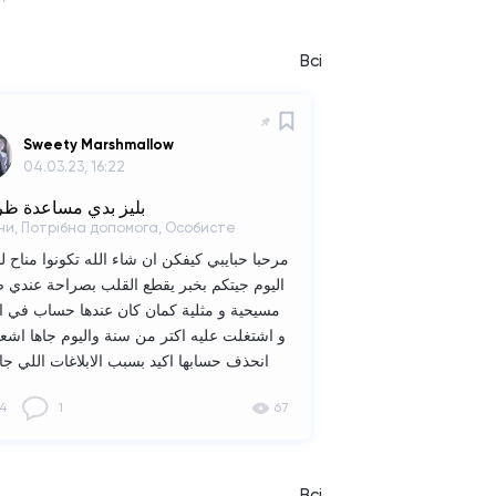
Всі
Sweety Marshmallow
04.03.23, 16:22
بليز بدي مساعدة ظر
ни, Потрібна допомога, Особисте
مرحبا حبايبي كيفكن ان شاء الله تكونوا مناح 
اليوم جيتكم بخبر يقطع القلب بصراحة عندي 
مسيحية و مثلية كمان كان عندها حساب في الو
و اشتغلت عليه اكتر من سنة واليوم جاها اشعار
انحذف حسابها اكيد بسبب الابلاغات اللي جات
انو ما عملت شي غلط بنوب والحمد لله كل 
4
1
67
هون في هاد التطبيق وفضلا وليس امرا ت
تعملو لها فولو هون و في الواتباد كمان و تد
البنت كتير حبابة وحلوة بعرفها من زمان وه
للثقة هاد هو حسابها تبع هاد ا
Всі