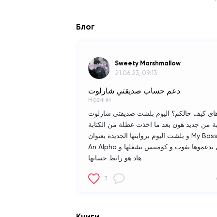
Блог
Sweety Marshmallow
21.06.23, 09:13
دعم حساب صديقتي شارلوت
Новини
اي كيف حالكم؟ اليوم بلشت صديقتي شارلوت
بة من جديد هون بعد ما اخذت عطلة من الكتابة
و بلشت اليوم بروايتها الجديدة بعنوان My Boss Is
An Alpha اتمنى تدعموها بفوت و كومنتس بشغلها و
هاد هو رابط حسابها
https://www.surgebook.com/minami_h
3
boss-is-an-alpha
Книги