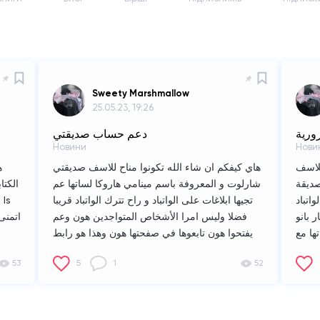
Sweety Marshmallow
25.05.23, 19:26
ورية
دعم حساب صديقتي
Новини
Нови
للاسف
هاي كيفكم ان شاء الله تكونوا مناح للاسف صديقتي
ه
صديقة
شارلوت و المعروفة باسم مينامي هاروكا لساتها عم
الكتا
اتباد
تجيها ابلاغات على الواتباد و راح تترك الواتباد قريبا
 بانو
فضلا وليس امرا الأشخاص المتواجدين هون وعم
ها مع
يفتحوا هون تابعوها في صفحتها هون وهذا هو رابط
شغلها
حسابها
aruka_/book/my-
53
5
1
52
روحوا
https://www.surgebook.com/minami_haruka_
عموها
ي اهل
لتطبيق