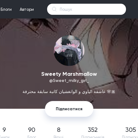
Блоги
Автори
Sweety Marshmallow
@Sweet_milky_girl_
عاشقة الياوي و الوانغشيان كاتبة سابقة محترفة 🌸🎀
Підписатися
9
90
8
352
305
Книги
Блог
Вірші
Підпиcників
Підписк