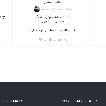
تحت المطر
Sweety Marshmallow
لماذا ذهبتي وتركتيني؟ 

ry 

حبيبتي. ...الحزن 

كانت السماء تمطر ،والهواء بارد 

وكل شيء انتهى عندما تركتيني 

وتحت المطر والهواء البارد 

10
0
990
وكل شيء انتهى عندما تركتيني 



أتذكر نفسي عندما كنت أقول أنني الوحيد 
الذي تمليكينه 

؟
الوحيد الذي تمليكينه. ...حبيبتي 

g 

الآن انا حزين 

ومع ذلك ....ذهبتي من عندي 

ry 

ІНФОРМАЦІЯ
МОБІЛЬНИЙ ДОДАТОК
اذا كانت مشغولة ،ثم الخدمة ثم الآلاف من 
لماذا ذهبتي وتركتيني؟ 
