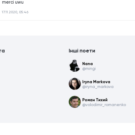
 
merci uwu
17.11.2020, 05:46
та
Інші поети
Nana
@mingi
Iryna Markova
@iryna_markova
Роман Тихий
@volodimir_romanenko