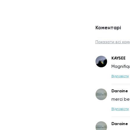
Коментарі
Показати всі ком
KAYSEE
Magnifiq
Відповісти
Daraine
merci b
Відповісти
Daraine