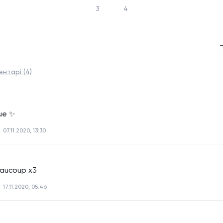
3
4
ентарі (4)
ue ✨
07.11.2020, 13:30
eaucoup x3
17.11.2020, 05:46