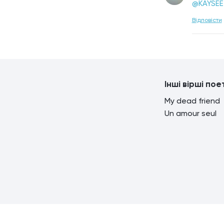
@KAYSEE
Відповісти
Інші вірші пое
My dead friend
Un amour seul