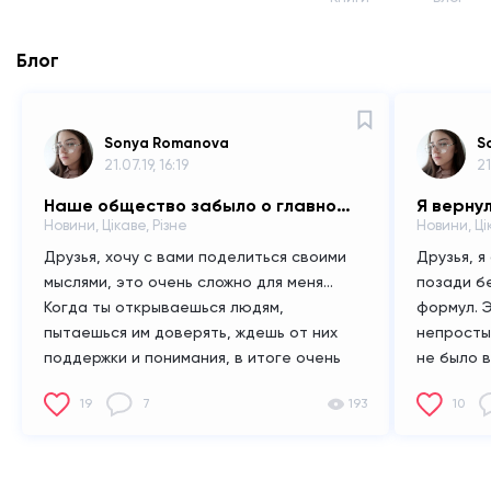
Блог
Sonya Romanova
S
21.07.19, 16:19
21
Наше общество забыло о главном, что есть в нашей жизни.
Новини, Цікаве, Різне
Новини, Ці
Друзья, хочу с вами поделиться своими
Друзья, я
мыслями, это очень сложно для меня...
позади б
Когда ты открываешься людям,
формул.
Э
пытаешься им доверять, ждешь от них
непросты
поддержки и понимания, в итоге очень
не было 
больно разочарововаться.
Грустно
и сочинят
19
7
193
10
осознавать, что взрослые люди бывают
скучала.
такими скучным и "морально убитыми".
интересно
Когда ты понимаешь что в твоем
окружение есть такие, то руки