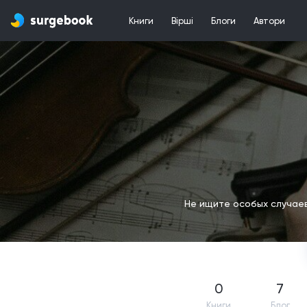
Книги
Вірші
Блоги
Автори
Не ищите особых случаев 
0
7
Книги
Блог