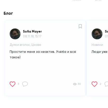
Блог
Sofia Mayer
S
08.11.18, 15:17
01
Думки вголос, Цікаве
Новини
Простите меня за неактив. Учёба и всё
Люди уже 
такое)
3
30
2