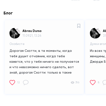
Блог
Abrau Durso
A
11.09.21, 13:26
31
Особисте
Думки вго
Дорогая Скотти, в те моменты, когда
Из всех т
тебя душит отчаяние, когда тебе
женщины, 
кажется, что у тебя ничего не получается
Джордж Б
и что невозможно ничего сделать, вот
знай, дорогая Скотти: только в такие
моменты ты по-настоящему идешь
12
316
8
вперед.
(из переписки Фрэнсиса Скотта
Фицджеральда с дочерью)