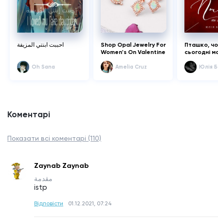
احببت ابنتي المزيفة
Shop Opal Jewelry For
Пташко, чо
Women's On Valentine
сьогодні м
Day | Rananjay
Exports
Oh Sana
Amelia Cruz
Юлія Б
Коментарі
Показати всі коментарі (110)
Zaynab Zaynab
مقدمة
istp
Відповісти
01.12.2021, 07:24