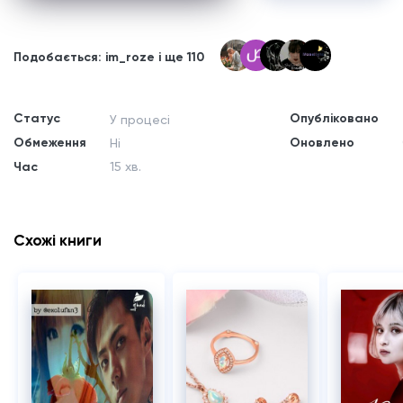
Подобається: im_roze і ще 110
Статус
Опубліковано
У процесі
Обмеження
Оновлено
Ні
Час
15 хв.
Схожі книги