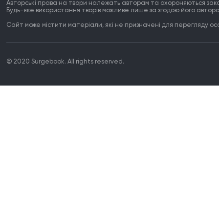
Авторські права на твори належать авторам та охороняються зак
Будь-яке використання творів можливе лише за згодою його автора
Сайт може містити матеріали, які не призначені для перегляду особ
© 2020 Surgebook. All rights reserved.