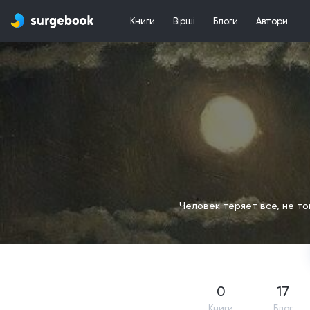
Книги
Вірші
Блоги
Автори
Человек теряет все, не то
0
17
Книги
Блог