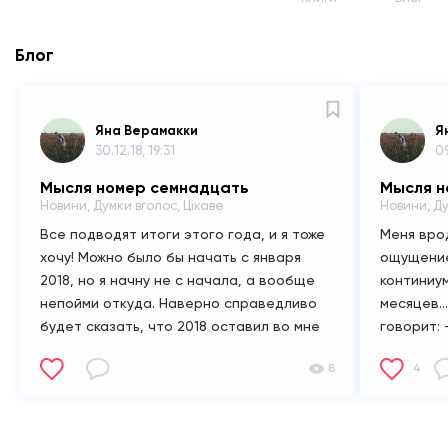
Блог
Яна Верамакки
Я
30.12.18, 19:31
09
Мысля номер семнадцать
Мысля н
Новини, Думки вголос, Цікаве
Новини, Д
Все подводят итоги этого года, и я тоже
Меня вро
хочу!
Можно было бы начать с января
ощущение
2018, но я начну не с начала, а вообще
континиу
непойми откуда.
Наверно справедливо
месяцев...
будет сказать, что 2018 оставил во мне
говорит:
гору позитива. Мне даже нечего сказать
оправдани
8
4
о нём что-то плохое. Я успела и в лагерь
говорят)
съездить, и учебный год закончить на
критичес
отлично, и в художку поступить, причём
много дел
сдав все экзамены на максимум, (для
элемента