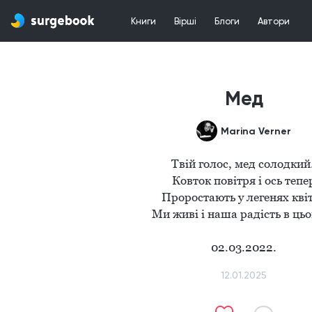
Книги
Вірші
Блоги
Автори
Мед
Marina Verner
Твій голос, мед солодкий. 
Ковток повітря і ось тепер
Проростають у легенях квіти
Ми живі і наша радість в цьом
02.03.2022.
12.01.2025