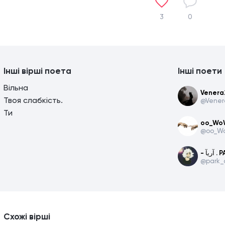
3
0
Інші вірші поета
Інші поети
Вільна
Venera
Твоя слабкість.
@Vener
Ти
oo_Wo
@oo_W
- آريآ
@park_a
Схожі вірші