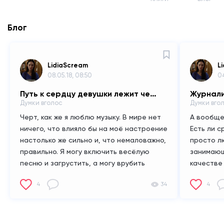
Блог
LidiaScream
L
08.05.18, 08:50
04
Путь к сердцу девушки лежит через хороший трек
Журнали
Думки вголос
Думки вгол
Черт, как же я люблю музыку.
В мире нет
А вообще 
ничего, что влияло бы на моё настроение
Есть ли с
настолько же сильно и, что немаловажно,
просто л
правильно.
Я могу включить весёлую
занимающ
песню и загрустить, а могу врубить
качестве
грустную и ощутить умиротворение и
вдохнове
4
34
4
тепло. Всё это настолько персонально. И
самое гл
я могу легко управлять своим душевным
полноцен
состоянием.
Не магия ли?
В последнее
ведро во
время начала засыпать в наушниках. А