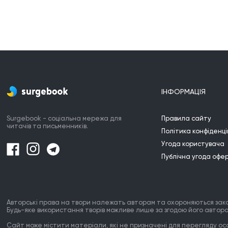
всё потому, что в спящей комнате
намного меньше тишины, чем в моём
плейлисте "для сна".
Временами даже
готова отложить разговор с хорошим
человеком в автобусе, только бы
доиграла эта прекрасная песня, что
звучит в голове.
Худшая черта музыки в
том, что она надоедает. И самое
ІНФОРМАЦІЯ
ужасное чувство — когда осознаешь, что
только что переключил свою когда-то
Surgebook - соціальна мережа для
Правила сайту
любимую песню.
читачів та письменників.
Політика конфіденці
Угода користувача
Публічна угода офе
Авторські права на твори належать авторам та охороняються зак
Будь-яке використання творів можливе лише за згодою його автора
Сайт може містити матеріали, які не призначені для перегляду особ