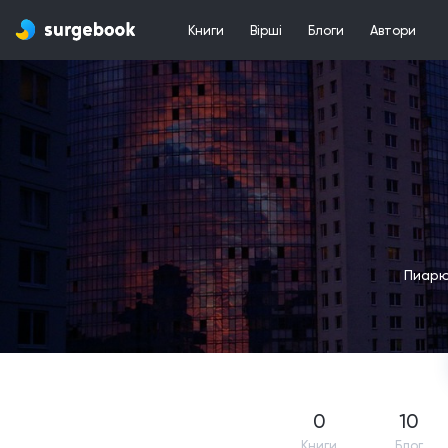
Книги
Вірші
Блоги
Автори
Пиарю
0
10
Книги
Блог