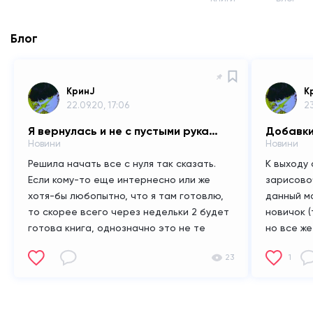
Блог
KринJ
K
22.09.20, 17:06
23
Я вернулась и не с пустыми руками (почти)
Добавки
Новини
Новини
Решила начать все с нуля так сказать.
К выходу 
Если кому-то еще интернесно или же
зарисово
хотя-бы любопытно, что я там готовлю,
данный м
то скорее всего через недельки 2 будет
новичок (
готова книга, однозначно это не те
но все же
пописульки, что я делала ранее и за что
накорячит
23
1
мне в кой веки будет стыдно, нет это
будет полноценная книга, там могут быть
ошибки как в точности написания так и в
точности моральных действий, так что