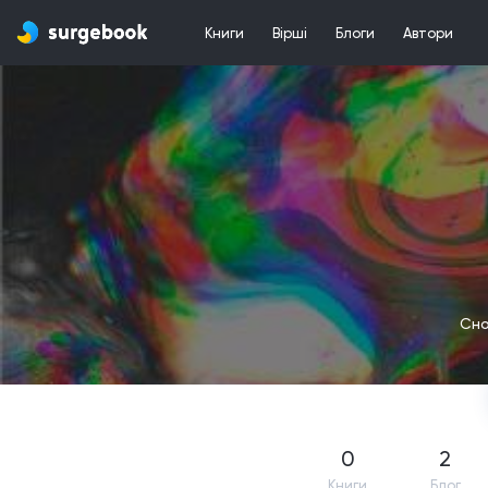
Книги
Вірші
Блоги
Автори
Сно
0
2
Книги
Блог