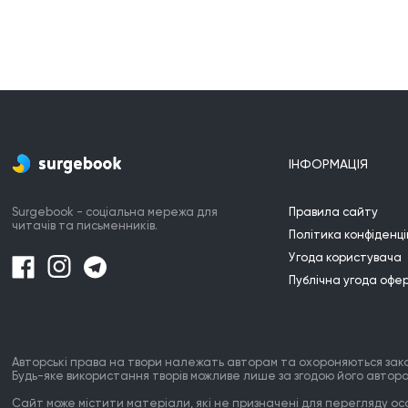
не бейте. За тот срок, что я ничего не
писала, в моей жизни произошло много
моментов как хороших так и плохих,
жизнь разбила мои розовые очки, а я
вновь противясь ей собираю их осколки и
склеиваю надеждами бдущего счастья...
А еще я перечитала много русской
литературы так, что думаю есть
ІНФОРМАЦІЯ
небольшой опыт в написании книг:)
Surgebook - соціальна мережа для
Правила сайту
читачів та письменників.
Політика конфіденці
Угода користувача
Публічна угода офе
Авторські права на твори належать авторам та охороняються зак
Будь-яке використання творів можливе лише за згодою його автора
Сайт може містити матеріали, які не призначені для перегляду особ