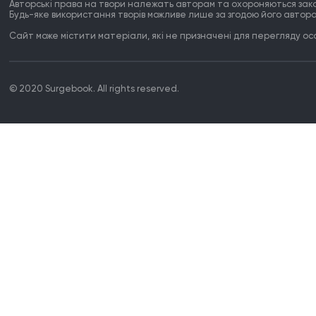
Авторські права на твори належать авторам та охороняються зак
Будь-яке використання творів можливе лише за згодою його автора
Сайт може містити матеріали, які не призначені для перегляду особ
© 2020 Surgebook. All rights reserved.