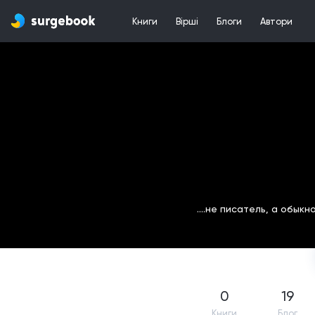
Книги
Вірші
Блоги
Автори
....не писатель, а обы
0
19
Книги
Блог