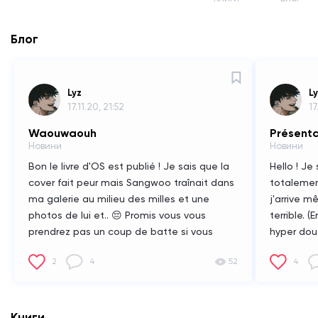
Блог
Lyz
L
17.11.20, 21:52
17
Waouwaouh
Présenta
Новини
Новини
Bon le livre d'OS est publié ! Je sais que la
Hello !
Je 
cover fait peur mais Sangwoo traînait dans
totalemen
ma galerie au milieu des milles et une
j'arrive 
photos de lui et.. 😔
Promis vous vous
terrible. (
prendrez pas un coup de batte si vous
hyper doué
rentrez, tehe.
Quoique..
Bref tout 
2
4
52
4
un bouqu
soir ! :D 
ce joli c
splendide.
Книги