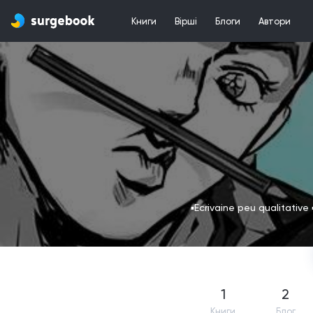
Книги
Вірші
Блоги
Автори
▪︎Ecrivaine peu qualitative
1
2
Книги
Блог