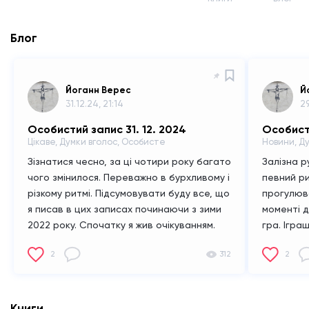
Блог
Йоганн Верес
Й
31.12.24, 21:14
29
Особистий запис 31. 12. 2024
Особисти
Цікаве, Думки вголос, Особисте
Новини, Д
Зізнатися чесно, за ці чотири року багато
Залізна р
чого змінилося. Переважно в бурхливому і
певний р
різкому ритмі. Підсумовувати буду все, що
прогулюва
я писав в цих записах починаючи з зими
моменті д
2022 року. Спочатку я жив очікуванням.
гра. Ігра
Абсолютно провальна стратегія. Я жив
перестає 
2
312
2
очікуванням перед тим як лягав спати.
метушні. Р
Чекав, що принесе новий Божий день. А
сказати? 
особливо чекав нашої з Нею зустрічі.
надихнув
Очікування вбивало мене або ж часто
вивітривс
Книги