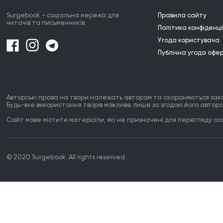
Surgebook - соціальна мережа для
Правила сайту
читачів та письменників.
Політика конфіденці
Угода користувача
Публічна угода офе
Авторські права на твори належать авторам та охороняються зак
Будь-яке використання творів можливе лише за згодою його автора
Сайт може містити матеріали, які не призначені для перегляду особ
© 2020 Surgebook. All rights reserved.