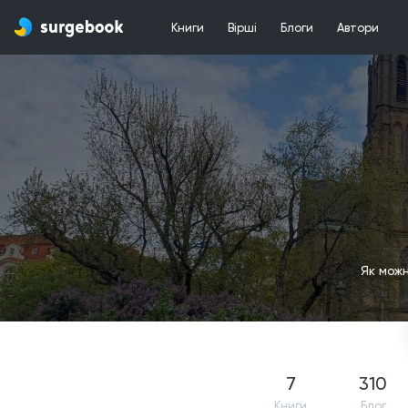
Книги
Вірші
Блоги
Автори
Як можн
7
310
Книги
Блог